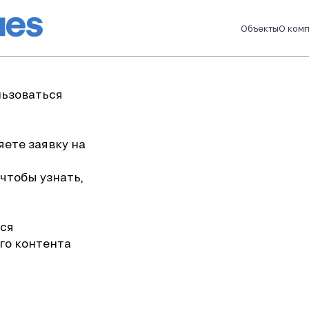
Объекты
О ком
льзоваться
ете заявку на
 чтобы узнать,
тся
го контента