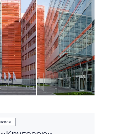
жская
 «Кругозор»