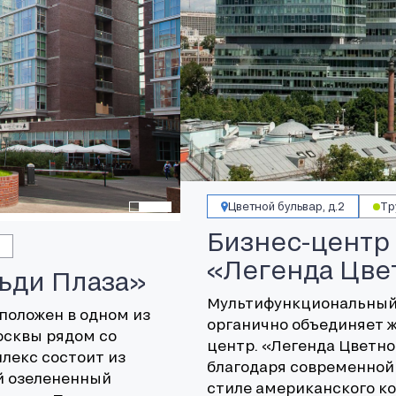
Цветной бульвар, д.2
Тр
Бизнес-центр
«Легенда Цве
ьди Плаза»
Мультифункциональный 
положен в одном из
органично объединяет 
осквы рядом со
центр. «Легенда Цветно
лекс состоит из
благодаря современной
й озелененный
стиле американского к