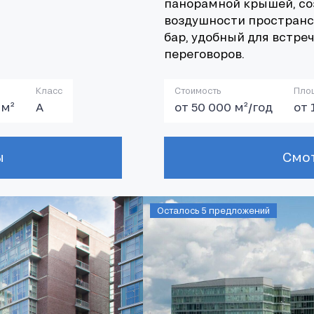
панорамной крышей, с
воздушности пространст
бар, удобный для встре
переговоров.
Класс
Стоимость
Пло
 м²
А
от 50 000 м²/год
от 
Осталось 5 предложений