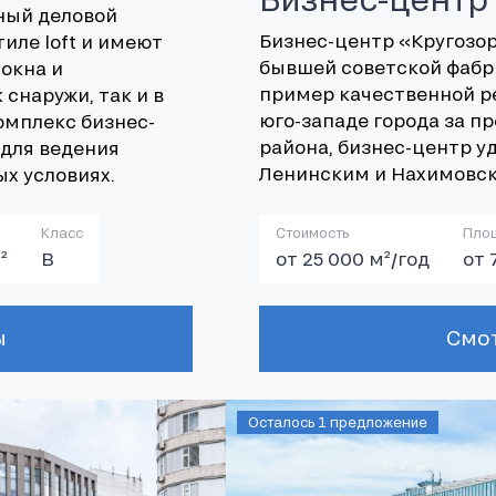
ный деловой
Бизнес-центр «Кругозо
иле loft и имеют
бывшей советской фабри
окна и
пример качественной р
снаружи, так и в
юго-западе города за п
омплекс бизнес-
района, бизнес-центр уд
для ведения
Ленинским и Нахимовс
х условиях.
Класс
Стоимость
Пло
²
В
от 25 000 м²/год
от 
Осталось 1 предложение