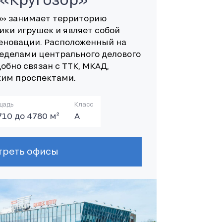
р» занимает территорию
ки игрушек и являет собой
еновации. Расположенный на
ределами центрального делового
обно связан с ТТК, МКАД,
ким проспектами.
щадь
Класс
710 до 4780 м²
А