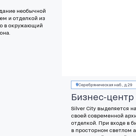
здание необычной
м и отделкой из
но в окружающий
она.
Серебряническая наб., д.29
Бизнес-центр S
Silver City выделяется
своей современной архи
отделкой. При входе в 
в просторном светлом а