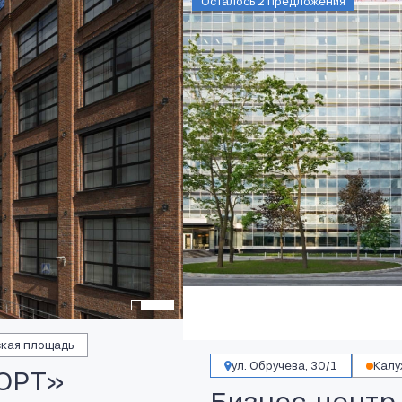
Осталось 2 предложения
кая площадь
ул. Обручева, 30/1
Калу
ОРТ»
Бизнес-центр