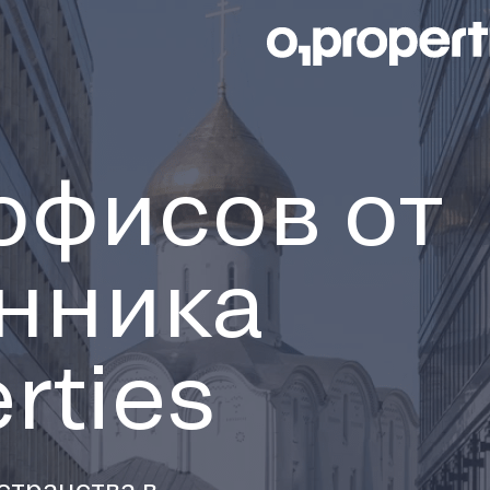
офисов от
нника
rties
транства в