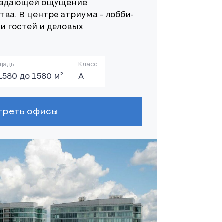
оздающей ощущение
ва. В центре атриума – лобби-
чи гостей и деловых
щадь
Класс
1580 до 1580 м²
А