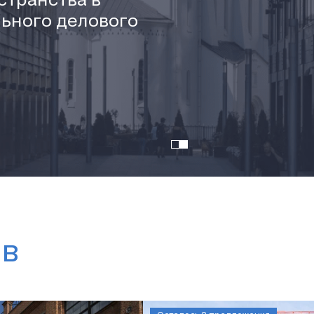
ьного делового
ов