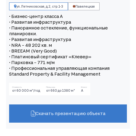
ул. Летниковская, д.2, стр.1-3
Павелецкая
• Бизнес-центр класса А
• Развитая инфраструктура
• Панорамное остекление, функциональные
планировки.
• Развитая инфраструктура
• NRA – 48 202 кв. м
• BREEAM (Very Good)
• Платиновый сертификат «Клевер»
• Парковка – 771 м/м
• Профессиональная управляющая компания
Standard Property & Facility Management
Стоимость
Площадь
Класс
от 60 000 м²/год
от 660 до 1380 м²
А
Скачать презентацию объекта