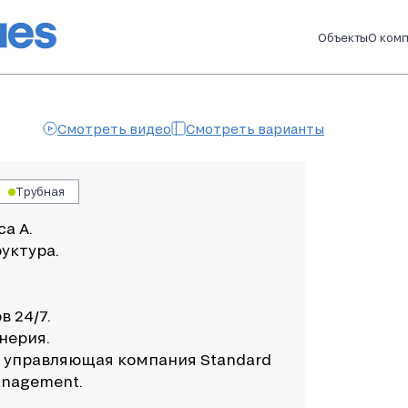
Объекты
О ком
Смотреть видео
Смотреть варианты
Трубная
са А.
уктура.
в 24/7.
нерия.
я управляющая компания
Standard
Management
.