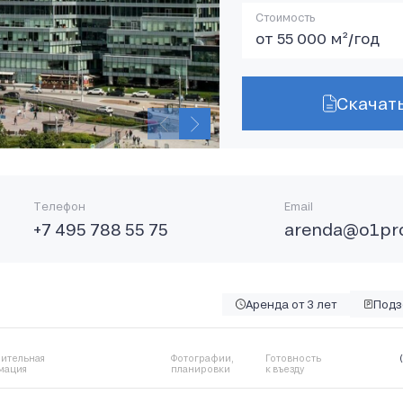
Стоимость
от 55 000 м²/год
Скачат
Телефон
Email
+7 495 788 55 75
arenda@o1pro
Аренда от 3 лет
Подз
ительная
Фотографии,
Готовность
мация
планировки
к въезду