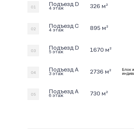
Подъезд D
326 м²
01
4 этаж
Подъезд C
895 м²
02
4 этаж
Подъезд D
1670 м²
03
5 этаж
Подъезд A
Блок 
2736 м²
04
3 этаж
индив
Подъезд A
730 м²
05
6 этаж