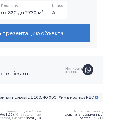
Площадь
Класс
от 320 до 2730 м²
А
ь презентацию объекта
Написать
в чате
perties.ru
емная парковка 1:100, 40 000 ₽/мм в мес. Без НДС.
Ставка аренды м² в год
Стоимость в месяц
(без НДС)
/ Операционные
включая операционные
расходы м² в год
(без НДС)
расходы и НДС