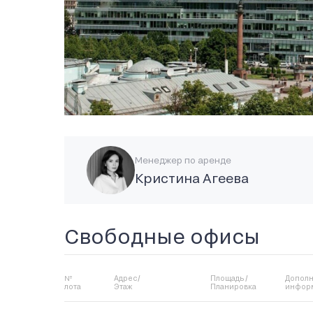
Менеджер по аренде
Кристина Агеева
Свободные офисы
№
Адрес/
Площадь /
Дополн
лота
Этаж
Планировка
инфор