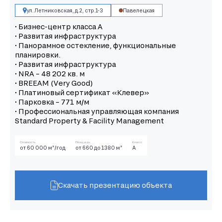
ул. Летниковская, д.2, стр.1-3
Павелецкая
• Бизнес-центр класса А
• Развитая инфраструктура
• Панорамное остекление, функциональные
планировки.
• Развитая инфраструктура
• NRA – 48 202 кв. м
• BREEAM (Very Good)
• Платиновый сертификат «Клевер»
• Парковка – 771 м/м
• Профессиональная управляющая компания
Standard Property & Facility Management
Стоимость
Площадь
Класс
от 60 000 м²/год
от 660 до 1380 м²
А
Скачать презентацию объекта