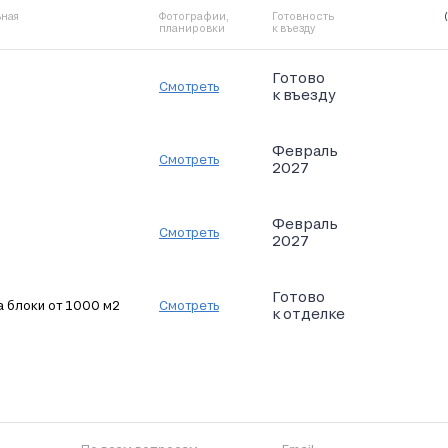
ная
Фотографии,
Готовность
планировки
к въезду
Готово
Смотреть
к въезду
Февраль
Смотреть
2027
Февраль
Смотреть
2027
Готово
 блоки от 1000 м2
Смотреть
к отделке