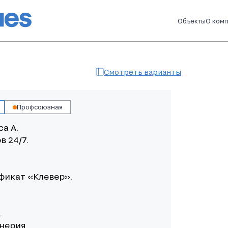
Объекты
О ком
Смотреть варианты
Профсоюзная
са А.
в 24/7.
фикат «Клевер».
.
енерия