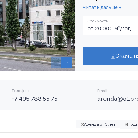
Читать дальше →
Стоимость
от 20 000 м²/год
Скачат
Телефон
Email
+7 495 788 55 75
arenda@o1pro
Аренда от 3 лет
Подз