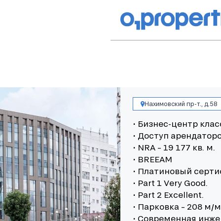
Нахимовский пр-т., д.58
• Бизнес-центр клас
• Доступ арендаторо
• NRA – 19 177 кв. м.
• BREEAM
• Платиновый серти
• Part 1 Very Good.
• Part 2 Excellent.
• Парковка – 208 м/м
• Современная инж