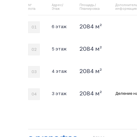
№
Адрес/
Площадь /
Дополнитель
лота
Этаж
Планировка
информация
2084 м²
6 этаж
01
2084 м²
5 этаж
02
2084 м²
4 этаж
03
2084 м²
3 этаж
Деление на
04